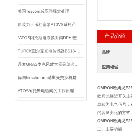
美国Tescom减压阀现货处理
原装力士乐柱塞泵A10VS系列产品检修办法
产品介绍
*ATOS阿托斯电液换向阀DPHI型
TURCK图尔克光电传感器BS18-E6X*出售
品牌
丹麦GRAS麦克风放大器是怎么用的？
应用领域
德国hirschmann赫斯曼交换机是网络连接领域的技术*
OMRON欧姆龙E2E-
ATOS阿托斯电磁阀的工作原理
欧姆龙接近开关主
息转为电气信号，
的容量变化的方式
OMRON欧姆龙E2E-
二、主要功能