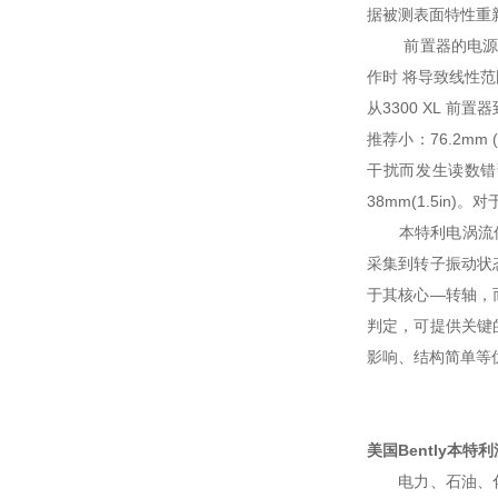
据被测表面特性重
前置器的电源要求在无
作时 将导致线性范围
从3300 XL 前置
推荐小：76.2m
干扰而发生读数错
38mm(1.5in
本特利电涡流
采集到转子振动状
于其核心—转轴，
判定，可提供关键
影响、结构简单等
美国Bently本
电力、石油、化工