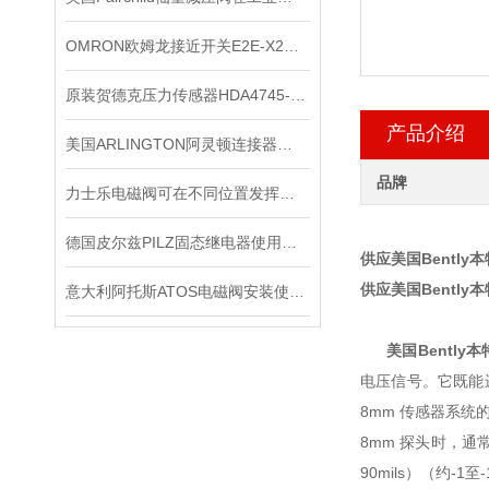
OMRON欧姆龙接近开关E2E-X2ME1*出售
原装贺德克压力传感器HDA4745-A-250-000
产品介绍
美国ARLINGTON阿灵顿连接器：优秀配件的象征
品牌
力士乐电磁阀可在不同位置发挥着不同作用
德国皮尔兹PILZ固态继电器使用中的各种注意事项
供应美国Bently
供应美国Bently
意大利阿托斯ATOS电磁阀安装使用注意事项
美国Bently本
电压信号。它既能
8mm 传感器系统
8mm 探头时，通常使
90mils）（约-