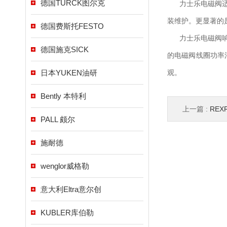
德国TURCK图尔克
力士乐电磁阀适合
装维护。更显著的
德国费斯托FESTO
力士乐电磁阀响应
德国施克SICK
的电磁阀线圈功率
日本YUKEN油研
观。
Bently 本特利
上一篇 :
REX
PALL 颇尔
施耐德
wenglor威格勒
意大利Eltra意尔创
KUBLER库伯勒