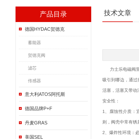
技术文章
产品目录
德国HYDAC贺德克
蓄能器
贺德克阀
滤芯
力士乐电磁阀
吸引到哪边，通过
传感器
活塞，活塞又带动
意大利ATOS阿托斯
安全性：
德国品牌P+F
1、腐蚀性介质：
则，阀壳中常有锈
丹麦GRAS
2、爆炸性环境：
美国SEL