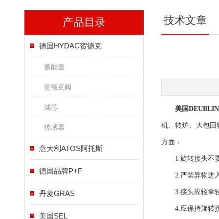
技术文章
产品目录
德国HYDAC贺德克
蓄能器
贺德克阀
滤芯
美国DEUBLI
机、转炉、大包回
传感器
方面：
意大利ATOS阿托斯
1.旋转接头不
德国品牌P+F
2.严禁异物进
3.接头应轻拿轻
丹麦GRAS
4.应保持旋转接
美国SEL