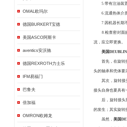
5.带有注油装置
OMAL欧玛尔
6.流通热体介质
7.因机器长期不
德国BURKERT宝德
8.检查密封面的
美国ASCO阿斯卡
况，应立即更换。
aventics安沃驰
美国DEUBLI
首先，在旋转接头
德国REXROTH力士乐
头的轴承和壳体要
IFM易福门
其次，旋转接头可
巴鲁夫
接头自身也要具有
后，旋转接头重要
倍加福
的发生；其实旋转
OMRON欧姆龙
虽然，
美国DE