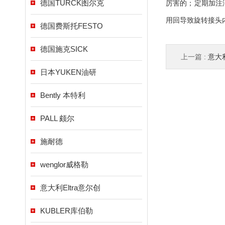
德国TURCK图尔克
厉害的；定期加注
用回导致旋转接头
德国费斯托FESTO
德国施克SICK
上一篇 :
意大利杰
日本YUKEN油研
Bently 本特利
PALL 颇尔
施耐德
wenglor威格勒
意大利Eltra意尔创
KUBLER库伯勒