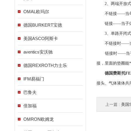
2、两端开放
OMAL欧玛尔
不链接——当母体
链接——当子体插
德国BURKERT宝德
3、单路开闭
美国ASCO阿斯卡
不链接时——当母
aventics安沃驰
链接时——当子体
接，里面的垫圈能
德国REXROTH力士乐
德国费斯托FE
IFM易福门
接头、气体液体共
巴鲁夫
上一篇 :
美国
倍加福
OMRON欧姆龙