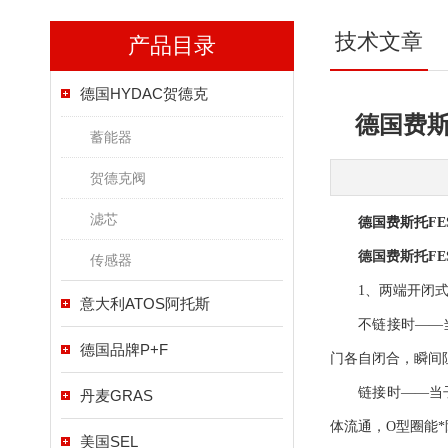
技术文章
产品目录
德国HYDAC贺德克
德国费斯
蓄能器
贺德克阀
滤芯
德国费斯托FE
德国费斯托FE
传感器
1、两端开闭式
意大利ATOS阿托斯
不链接时——当母
德国品牌P+F
门各自闭合，瞬间
链接时——当子体
丹麦GRAS
体流通，O型圈能
美国SEL