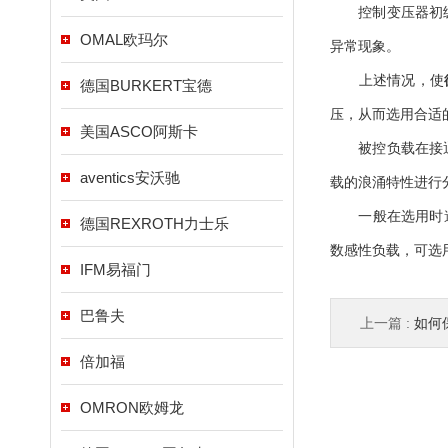
控制变压器初级时
OMAL欧玛尔
异常现象。
上述情况，使
德国BURKERT宝德
压，从而选用合适
美国ASCO阿斯卡
被控负载在接通瞬
aventics安沃驰
载的浪涌特性进行
一般在选用时遵
德国REXROTH力士乐
数感性负载，可选
IFM易福门
巴鲁夫
上一篇 :
如何保
倍加福
OMRON欧姆龙