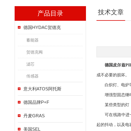
技术文章
产品目录
德国HYDAC贺德克
蓄能器
贺德克阀
滤芯
德国皮尔兹PI
成不必要的损坏。
传感器
白炽灯、电炉等类
意大利ATOS阿托斯
增强型固态继电器
德国品牌P+F
某些类型的灯，在
可在线路中进一步
丹麦GRAS
起的抖动，以及电
美国SEL