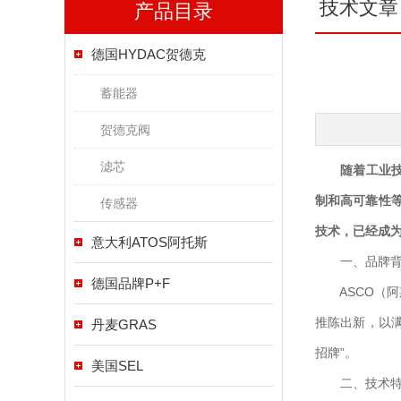
技术文章
产品目录
德国HYDAC贺德克
蓄能器
贺德克阀
滤芯
随着工业
制和高可靠性
传感器
技术，已经成为
意大利ATOS阿托斯
一、品牌背
德国品牌P+F
ASCO（阿
推陈出新，以
丹麦GRAS
招牌”。
美国SEL
二、技术特