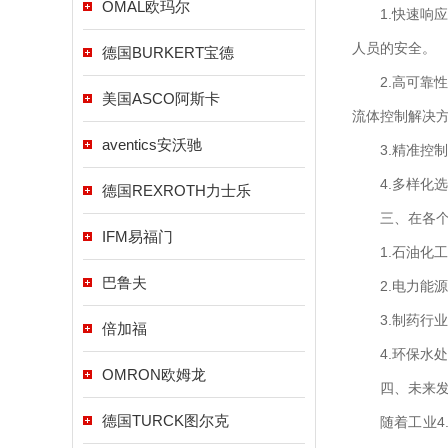
OMAL欧玛尔
1.快速响应
人员的安全。
德国BURKERT宝德
2.高可靠性
美国ASCO阿斯卡
流体控制解决
aventics安沃驰
3.精准控制
4.多样化选
德国REXROTH力士乐
三、在各个
IFM易福门
1.石油化工
巴鲁夫
2.电力能源
3.制药行业
倍加福
4.环保水处
OMRON欧姆龙
四、未来发
德国TURCK图尔克
随着工业4.