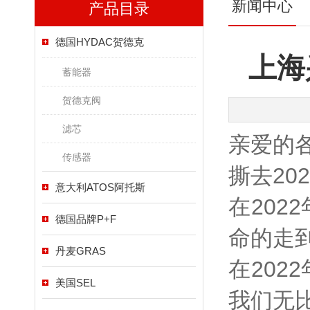
新闻中心
产品目录
德国HYDAC贺德克
上海
蓄能器
贺德克阀
滤芯
亲爱的
传感器
撕去20
意大利ATOS阿托斯
在20
德国品牌P+F
命的走
丹麦GRAS
在20
美国SEL
我们无