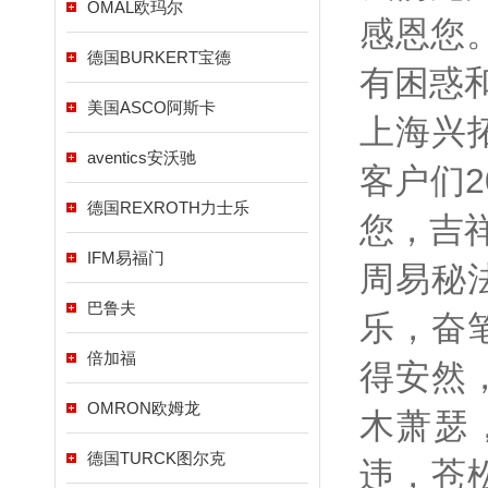
OMAL欧玛尔
感恩您
德国BURKERT宝德
有困惑和
美国ASCO阿斯卡
上海兴
aventics安沃驰
客户们
德国REXROTH力士乐
您，吉
IFM易福门
周易秘
巴鲁夫
乐，奋
倍加福
得安然
OMRON欧姆龙
木萧瑟
德国TURCK图尔克
违，苍