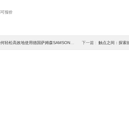
都可报价
何轻松高效地使用德国萨姆森SAMSON阀门定位器？
下一篇 :
触点之间：探索德国EUCH