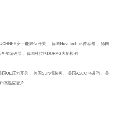
HNER安士能限位开关、 德国Novotechnik传感器 、德国
onic帝尔编码器 、德国杜拉格DURAG火焰检测
美国UE压力开关 、美国SUN插装阀、 美国ASCO电磁阀 、美
HPI高温应变片