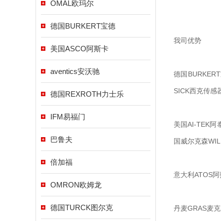
OMAL欧玛尔
德国BURKERT宝德
我司优势
美国ASCO阿斯卡
aventics安沃驰
德国BURKER
SICK西克传感
德国REXROTH力士乐
IFM易福门
美国AI-TEK
巴鲁夫
国威尔克森WIL
倍加福
意大利ATOS阿
OMRON欧姆龙
德国TURCK图尔克
丹麦GRAS麦克