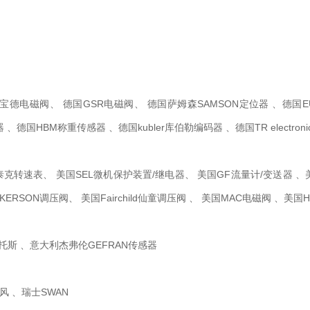
T宝德电磁阀、 德国GSR电磁阀、 德国萨姆森SAMSON定位器 、德国EUC
器 、德国HBM称重传感器 、德国kubler库伯勒编码器 、德国TR electr
阿泰克转速表、 美国SEL微机保护装置/继电器、 美国GF流量计/变送器 、
KERSON调压阀、 美国Fairchild仙童调压阀 、 美国MAC电磁阀 、美国
托斯 、意大利杰弗伦GEFRAN传感器
风 、瑞士SWAN