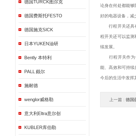
德国TURCK图尔克
论身在何处都能够
德国费斯托FESTO
好的电器设备，减
行程开关还具有节
德国施克SICK
程开关还可以监测
日本YUKEN油研
续发展。
行程开关作为一
Bently 本特利
能、高效和可持续
PALL 颇尔
今后的生活中发挥
施耐德
wenglor威格勒
上一篇 :
德国萨
意大利Eltra意尔创
KUBLER库伯勒