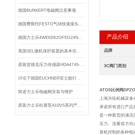
德国BURKERT电磁阀注意事项
德国费斯托FESTO气动快速接头是一种不需要工具就能实现管路连通或断开的接头
产品介绍
德国力士乐4WE6D62OFEG24N9K4电磁阀的工作原理
品牌
美国SEL微机保护装置的基本任务是什么？
原装贺德克压力传感器HDA4745-A-250-000
3C阀门类别
讨论下德国EUCHNER安士能行程开关常见问题处理
ATOS比例阀
DPZ
简述力士乐电磁阀安装与维护
上海兴拓机械设备
原装力士乐柱塞泵A10VS系列产品检修办法
承诺所有进口产品质
是一种新型的液压
压力、流量或方向
算机控制的各种电