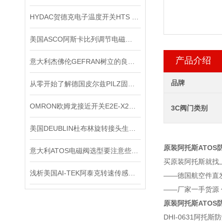
HYDAC贺德克电子温度开关HTS 8000原装正品
美国ASCO阿斯卡比列调节电磁阀的制作方法
产品介绍
意大利杰佛伦GEFRAN树立的良好口碑
品牌
从零开始了解德国皮尔兹PILZ固态继电器
OMRON欧姆龙接近开关E2E-X2ME1*出售
3C阀门类别
美国DEUBLIN杜布林旋转接头生命周期管理
原装阿托斯ATOS
意大利ATOS电磁阀选型要注意些什么
买原装阿托斯就找
浅析美国AI-TEK阿泰克转速传感器的测量方法
——德国航空件直
——厂家一手货源
原装阿托斯ATOS
DHI-0631