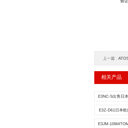
验
上一篇 :
ATO
相关产品
E3Z-D61日