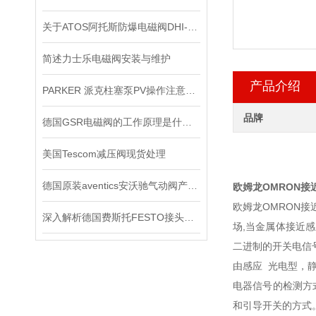
关于ATOS阿托斯防爆电磁阀DHI-0631工作原理
简述力士乐电磁阀安装与维护
产品介绍
PARKER 派克柱塞泵PV操作注意事项
品牌
德国GSR电磁阀的工作原理是什么？
美国Tescom减压阀现货处理
德国原装aventics安沃驰气动阀产品使用说明
欧姆龙OMRON接近开
欧姆龙OMRON
深入解析德国费斯托FESTO接头的技术特点
场,当金属体接近
二进制的开关电信号
由感应 光电型，
电器信号的检测方
和引导开关的方式