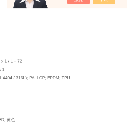
 1 / L = 72
 1
04 / 316L); PA; LCP; EPDM; TPU
ED, 黄色