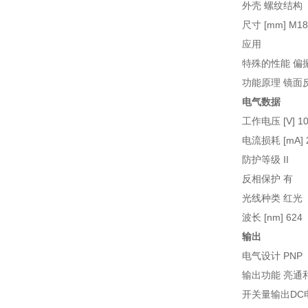
外壳 螺纹结构
尺寸 [mm] M18 x
应用
特殊的性能 偏
功能原理 镜面
电气数据
工作电压 [V] 10.
电流损耗 [mA] 
防护等级 II
反相保护 有
光线种类 红光
波长 [nm] 624
输出
电气设计 PNP
输出功能 亮通和
开关量输出DC电压