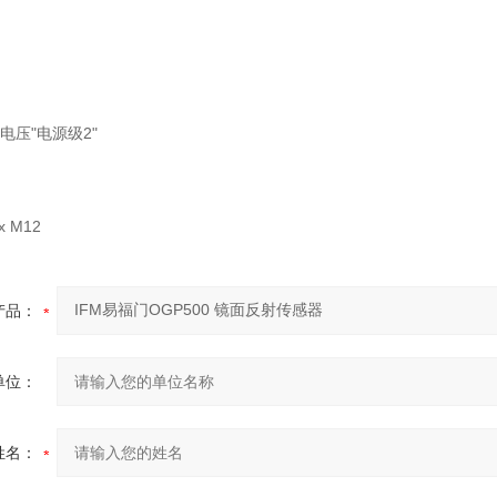
作电压"电源级2"
x M12
产品：
单位：
姓名：