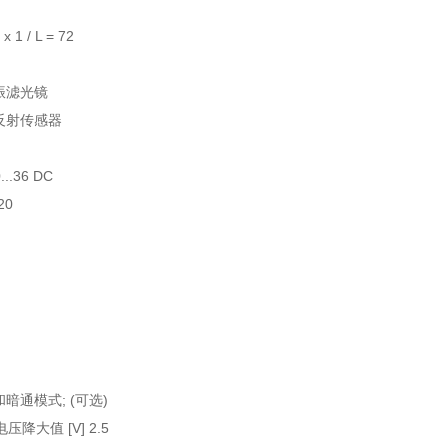
 1 / L = 72
振滤光镜
反射传感器
..36 DC
20
暗通模式; (可选)
降大值 [V] 2.5