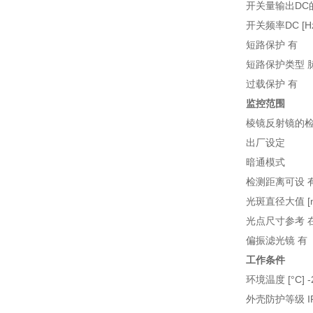
开关量输出DC的持续电
开关频率DC [Hz
短路保护 有
短路保护类型 
过载保护 有
监控范围
棱镜反射镜的检测距离
出厂设定
暗通模式
检测距离可设 
光斑直径大值 [m
光点尺寸参考 
偏振滤光镜 有
工作条件
环境温度 [°C] -2
外壳防护等级 IP