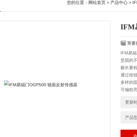
您的位置：
网站首页
>
产品中心
>
I
IF
简要
IFM易
坚固的
极长量
通过按
多样的
可编程亮
更新时间
产品