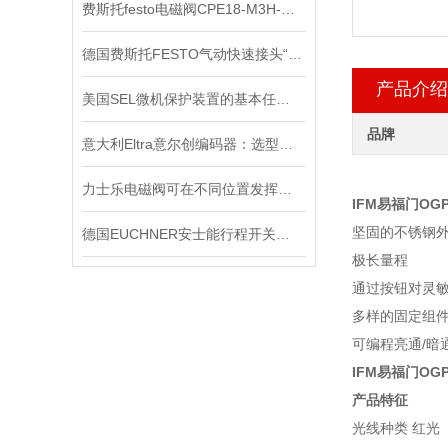
费斯托festo电磁阀CPE18-M3H-5L-QS-10
德国费斯托FESTO气动快速接头“预防性维护”策略
产品介绍
美国SEL微机保护装置的基本任务是什么？
品牌
意大利Eltra意尔创编码器：选型指南与应用场景
力士乐电磁阀可在不同位置发挥着不同作用
IFM易福门OG
坚固的不锈钢
德国EUCHNER安士能行程开关的作用有哪些？
极长量程
通过按钮对灵
多样的固定组
可编程亮通/暗
IFM易福门OG
产品特征
光线种类 红光