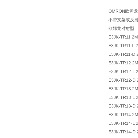
OMRON欧姆
不带支架或反
欧姆龙对射型
E3JK-TR1
E3JK-TR11
E3JK-TR11
E3JK-TR1
E3JK-TR12
E3JK-TR12
E3JK-TR1
E3JK-TR13
E3JK-TR13
E3JK-TR1
E3JK-TR14
E3JK-TR14