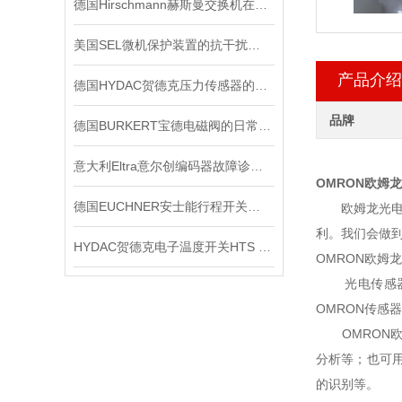
德国Hirschmann赫斯曼交换机在信号系统中的抗干扰实践
美国SEL微机保护装置的抗干扰能力
产品介绍
德国HYDAC贺德克压力传感器的分辨率与准确度如何区别
品牌
德国BURKERT宝德电磁阀的日常保养
意大利Eltra意尔创编码器故障诊断与维修指南
OMRON欧姆龙E
德国EUCHNER安士能行程开关的作用有哪些？
欧姆龙光电传
利。我们会做到
HYDAC贺德克电子温度开关HTS 8000原装正品
OMRON欧姆
光电传感器具
OMRON传感
OMRON欧
分析等；也可
的识别等。