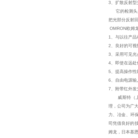
3、扩散反射型
它的检测头里
把光部分反射
OMRON欧姆
1、与以往产品
2、良好的可视
3、采用可见光
4、即使在远处
5、提高操作性
6、自由电源输入(
7、附带红外发
威斯特（上海
理，公司为广
力、冶金、环
司凭借良好的技
姆龙，日本基