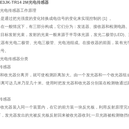
3JK-TR14 2M光电传感器
龙光电传感器工作原理
过把光强度的变化转换成电信号的变化来实现控制的 [1] 。
一般情况下，有三部分构成，它们分为：发送器、接收器和检测电路
标发射光束，发射的光束一般来源于半导体光源，发光二极管(LED)、
收器有光电二极管、光电三极管、光电池组成。在接收器的前面，装有光
信号。
龙光电传感器分类
传感器
收光器分离开，就可使检测距离加大。由一个发光器和一个收光器组成
距离可达几米乃至几十米。使用时把发光器和收光器分别装在检测物通过
。
传感器
光器装入同一个装置内，在它的前方装一块反光板，利用反射原理完成
下，发光器发出的光被反光板反射回来被收光器收到;一旦光路被检测物挡