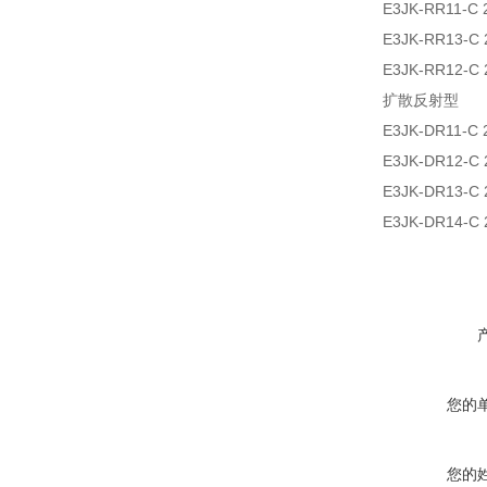
E3JK-RR11-C 
E3JK-RR13-C
E3JK-RR12-C
扩散反射型
E3JK-DR11-C 
E3JK-DR12-C
E3JK-DR13-C
E3JK-DR14-C
您的
您的