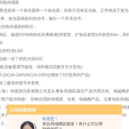
光电传感器
也装有一个发光器和一个收光器，但前方没有反光板。正常情况下发光
回来，收光器就收到光信号，输出一个开关信号。
龙光电传感器的特点：
相比，能进行约8倍的长距离检测(对射型、扩散反射型)(对射型40m，回归
性
点的红色LED
也能一目了然的大指示灯
能(灵敏度调节旋钮、动作模式切换开关大型化)
DC24-240V/AC24-240V)(增加了DC型系列产品)
光二极管的型号亦有售。
）传感器仪表有限公司是从事各类感应器生产及代理仪表、电磁阀的
大用户提供性能*、价格合理的传感器、仪表、电磁阀产品。主要包括传感
保、大学及科研机构。可满足不用户的不同产品需求。公司以保证良好的
术力量和综合实力，已被德国宝帝，德国费斯托，韩国YPC，日本SMC
欢迎您！
恩士，认定合作伙伴。
来自局域网的朋友！有什么可以帮