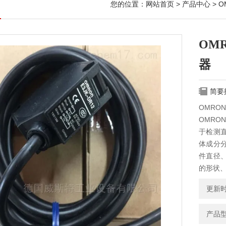
您的位置：
网站首页
>
产品中心
>
O
OMR
器
简要
OMRON
OMR
于检测
体成分
件直径
的形状
更新时间
产品