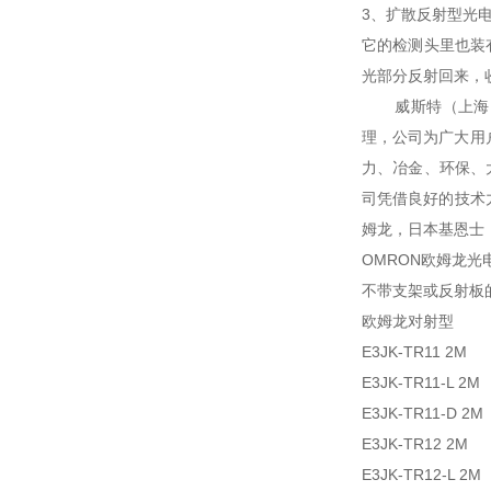
3、扩散反射型光
它的检测头里也装
光部分反射回来，
威斯特（上海）
理，公司为广大用
力、冶金、环保、
司凭借良好的技术
姆龙，日本基恩士
OMRON欧姆龙光
不带支架或反射板
欧姆龙对射型
E3JK-TR11 
E3JK-TR11-L 
E3JK-TR11-D
E3JK-TR12 
E3JK-TR12-L