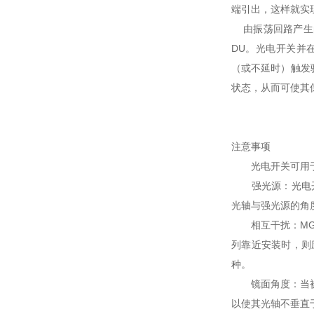
端引出，这样就实
由振荡回路产生的
DU。光电开关并
（或不延时）触发
状态，从而可使其
注意事项
光电开关可用于各
强光源：光电开关
光轴与强光源的角
相互干扰：MGK
列靠近安装时，则
种。
镜面角度：当被测
以使其光轴不垂直