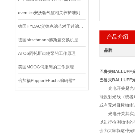
aventics安沃驰气缸相关养护准则
德国HYDAC贺德克滤芯对于过滤有哪些功效
产品介绍
德国hirschmann赫斯曼交换机是网络连接领域的技术*
品牌
ATOS阿托斯齿轮泵的工作原理
美国MOOG伺服阀的工作原理
巴鲁夫BALLUFF光电
巴鲁夫BALLUFF光电
倍加福Pepperl+Fuchs编码器**
光电开关是光电接
能反射光线（或者
或有无对目标物体
光电开关其实是一
以进行检测物体的
会为大家就这种光