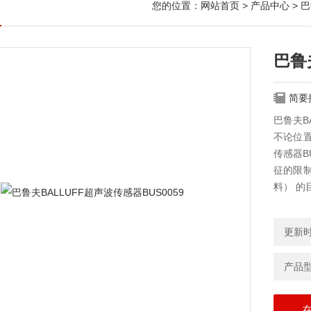
您的位置：
网站首页
>
产品中心
>
巴
巴鲁
简要
巴鲁夫BA
不论位
传感器B
征的限
料） 的
更新时间
产品型