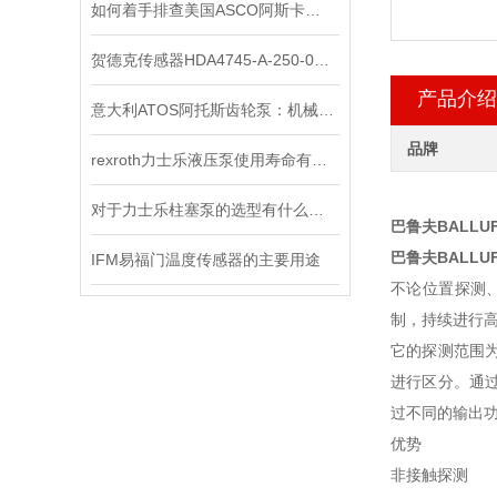
如何着手排查美国ASCO阿斯卡电磁阀的故障所在？
贺德克传感器HDA4745-A-250-000正品
产品介绍
意大利ATOS阿托斯齿轮泵：机械动力传输的核心元件
品牌
rexroth力士乐液压泵使用寿命有哪些
对于力士乐柱塞泵的选型有什么要求？
巴鲁夫BALLU
巴鲁夫BALLU
IFM易福门温度传感器的主要用途
不论位置探测
制，持续进行高
它的探测范围为
进行区分。通
过不同的输出功
优势
非接触探测