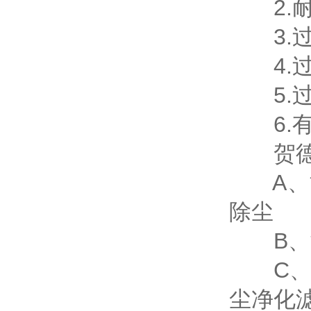
2.耐压
3.过滤
4.过
5.过滤
6.有
贺德克
A、能
除尘
B、制
C、木
尘净化