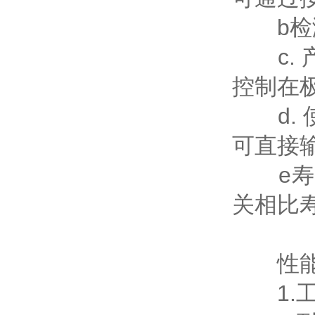
b检测
c. 
控制在
d. 
可直接输
e寿命
关相比寿
性能
1.工作