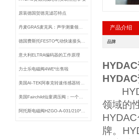
原装德国贺德克滤芯特点
丹麦GRAS麦克风：声学测量领域的精密标尺
产品介绍
德国费斯托FESTO气动快速接头是一种不需要工具就能实现管路连通或断开的接头
品牌
意大利ELTRA编码器的工作原理
HYDA
力士乐电磁阀4WE*出售啦
HYDA
美国AI-TEK阿泰克转速传感器转速信号的处理，你了解多少？
HYD
美国Fairchild仙童调压阀：一个改变世界的小发明
领域的
阿托斯电磁阀HZGO-A-031/210*上海办
HYD
牌。H