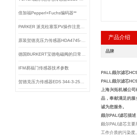
倍加福Pepperl+Fuchs编码器**
PARKER 派克柱塞泵PV操作注意事项
产品介绍
原装贺德克压力传感器HDA4745-A-250-000
品牌
德国BURKERT宝德电磁阀的日常保养
IFM易福门传感器技术参数
PALL颇尔滤芯HC9
PALL颇尔滤芯HC9
贺德克压力传感器EDS 344-3-250​原装正品
上海兴拓机械公司确
品，奉献满足的服
诚为您服务。
颇尔PALl滤芯描述
颇尔PALl滤芯
工作介质的污染度