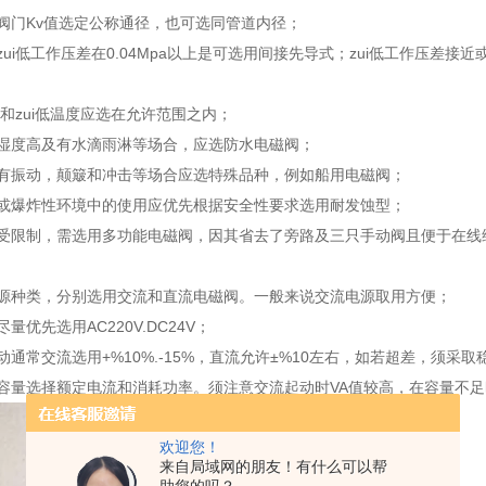
阀门Kv值选定公称通径，也可选同管道内径；
zui低工作压差在0.04Mpa以上是可选用间接先导式；zui低工作压差
高和zui低温度应选在允许范围之内；
对湿度高及有水滴雨淋等场合，应选防水电磁阀；
常有振动，颠簸和冲击等场合应选特殊品种，例如船用电磁阀；
性或爆炸性环境中的使用应优先根据安全性要求选用耐发蚀型；
若受限制，需选用多功能电磁阀，因其省去了旁路及三只手动阀且便于在线
电源种类，分别选用交流和直流电磁阀。一般来说交流电源取用方便；
量优先选用AC220V.DC24V；
动通常交流选用+%10%.-15%，直流允许±%10左右，如若超差，须采取
容量选择额定电流和消耗功率。须注意交流起动时VA值较高，在容量不
欢迎您！
来自局域网的朋友！有什么可以帮