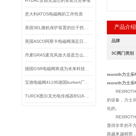
HYDAC贺德克滤芯的安装注意事项
意大利ATOS电磁阀的工作性质
产品介绍
美国SEL微机保护装置的抗干扰能力
品牌
美国ASCO阿斯卡电磁阀满足日益复杂的工业需求
3C阀门类别
丹麦GRAS麦克风放大器是怎么用的？
德国GSR电磁阀将成为未来科技竞争的重要力量
rexroth力士乐
宝德电磁阀41195德国burkert厂家正品
rexroth力士乐
REXROT
TURCK图尔克光电传感器BS18-B-CP6X有现货啦
的设备，力士
化的。
REXROT
显得非常的不
路越来越精简