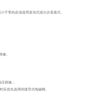
接近或小于零的必须选用直动式或分步直接式。
维修。
稳压措施；
足时应优先选用间接导式电磁阀。