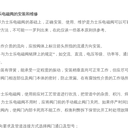
乐电磁阀的安装和维修
士乐电磁阀的基础上，正确安装、使用、维护是力士乐电磁阀可以可靠
护方法，不可能一一罗列出来，在此仅谈一些基本原则供参考。
工作介质的流向，应按阀体上标注箭头所指的流通方向安装。
要与力士乐电磁阀铭牌上的规定*，如交流、直流，电压等级、功率等。通
全。
内装有弹簧，能承受一定程度的振动，安装稍垂直尚可正常工作，但应尽
与阀门相连部位及阀门本体的密封，防止泄漏。在有腐蚀性介质的工作场
力士乐电磁阀，使用前应对工艺管道进行吹洗，把管道中的杂质、积污、
，力士乐电磁阀不用时，应将阀门前的手动截止阀门关闭。如果停产时间
在阀内，使阀门内部卡死而不能工作。权衡利弊拆下保管比开工时处理故
流向要求及管道连接方式选择阀门通口及型号；