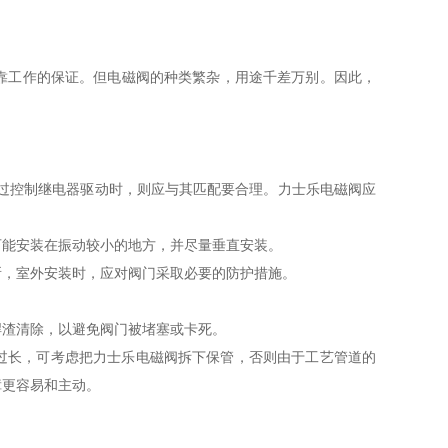
工作的保证。但电磁阀的种类繁杂，用途千差万别。因此，
过控制继电器驱动时，则应与其匹配要合理。力士乐电磁阀应
可能安装在振动较小的地方，并尽量垂直安装。
所，室外安装时，应对阀门采取必要的防护措施。
焊渣清除，以避免阀门被堵塞或卡死。
过长，可考虑把力士乐电磁阀拆下保管，否则由于工艺管道的
障更容易和主动。