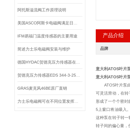
阿托斯溢流阀工作原理说明
美国ASCO阿斯卡电磁阀满足日益复杂的工业需求
产品介绍
IFM易福门温度传感器的主要用途
品牌
简述力士乐电磁阀安装与维护
德国HYDAC贺德克压力传感器在液压系统中的关键作用
意大利ATOS叶片泵P
贺德克压力传感器EDS 344-3-250​原装正品
意大利ATOS叶片泵P
ATOS叶片泵由
GRAS麦克风46BE原厂直销
可灵活滑动，在转
力士乐电磁阀可在不同位置发挥着不同作用
形成了一个个密封
5上窗口将油吸入
这种泵在转子转一
转子间的偏心量，