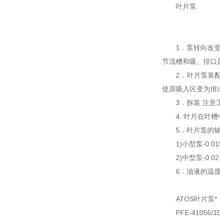
叶片泵
1．泵转向改变，
节流槽和吸、排口
2．叶片泵装配 
使原吸入区变为排
3．拆装 注意工
4. 叶片在叶槽
5．叶片泵的轴向
1)小型泵-0.015
2)中型泵-0.02～
6．油液的温度和
ATOS叶片泵*
PFE-41056/1D