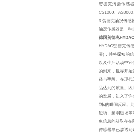
贺德克污染传感器固
CS1000、AS
3.贺德克油况传感
油况传感器是一种
德国贺德克HYDA
HYDAC贺德克
雾)，并将探知的
以及生产活动中它
的到来，世界开始
径与手段。在现代
品达到的质量。因
的发展，进入了许
到s的瞬间反应。
磁场、超弱磁场等
象信息的获取存在
传感器早已渗透到