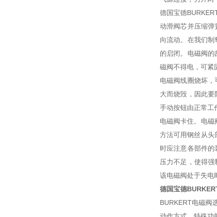
德国宝德BURK
动滑阀芯并压缩弹
向流动。在我们制
的启闭。电磁阀的
磁阀不得电，可紧
电磁阀线圈烧坏，
大而烧毁，因此要
手动按钮由正常工作
电磁阀卡住。电磁
方法可用钢丝从头
时应注意各部件的
压力不足，使得强
该电磁阀处于失电
德国宝德BURKE
BURKERT电
动作方式、特殊功