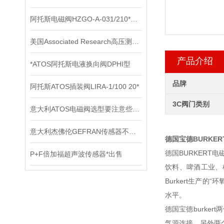
阿托斯电磁阀HZGO-A-031/210*上海办
美国Associated Research高压测试仪在电气安全测试中的应用
产品介绍
*ATOS阿托斯电液换向阀DPHI型
品牌
阿托斯ATOS插装阀LIRA-1/100 20*
3C阀门类别
意大利ATOS电磁阀选型要注意些什么
意大利杰佛伦GEFRAN传感器不同的电路结构拥有不同的输出阻抗大小
德国宝德BURKE
德国BURKERT
P+F倍加福超声波传感器*出售
饮料、啤酒工业、
Burkert生产的
水平。
德国宝德burk
气源连接，另外两