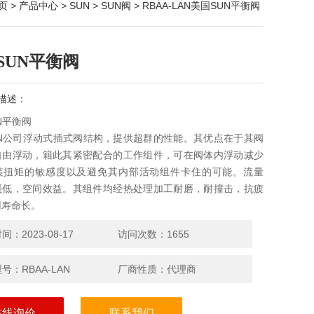
页
>
产品中心
>
SUN
>
SUN阀
> RBAA-LAN美国SUN平衡阀
SUN平衡阀
描述：
N平衡阀
UN公司浮动式插式阀结构，提供超群的性能。其优点在于其阀
自由浮动，籍此其紧密配合的工作组件，可在阀体内浮动减少
装扭矩的敏感度以及避免其内部活动组件卡住的可能。流量
损低，空间效益。其组件均经热处理加工耐磨，耐撞击，抗疲
用寿命长。
：2023-08-17
访问次数：1655
号：RBAA-LAN
厂商性质：代理商
在线询价
联系我们