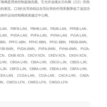
型平衡阀是用来控制超驰负载。它允许油液从方向阀（口2）到负
2的液流。口3的先导协助以先导比率的作用系数降低了溢流功
被称作运动控制阀或者越过中心阀。
-LAN、PBFB-LAN、PBHB-LAN、PBJB-LAN、PPDB-LAN、
-LAN、PVDA-LAN、PVFA-LAN、PVHA-LAN、PVJA-LAN、
-BBN、PPFC-ABN、PPHC-BBN、PPJC-BBN、PBDB-8WN、
JB-8WN、PVDA-8WN、PVFA-8WN、PVHA-8WN、PVJA-
CN、CKIB-XCN、CKCV-XCN、CKEV-XCN、CKGV-XCN、
-LHN、CBGA-LHN、CBIA-LHN、CBCG-LJN、CBEG-LJN、
-LJN、CBFD-LJN、CBBA-LHN、CBDA-LHN、CBFA-LHN、
EA-LAN、CCGA-LAN、CCIA-LAN、CACA-LHN、CAEA-
LHN、CWCG-LFN、CWEG-LFN、CWGG-LFN