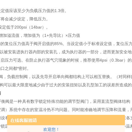
设定值应该至少为负载压力值的1.3倍。
节将会减少设定，降低压力。
低于200psi（14bar）。
增加溢流值，增加值为（1+先导比）×压力值
阀的复位压力值高于阀开启值的85%。当设定值小于标准设定值，复位压
可以被安装进执行器内部的安装孔，成为执行器的一部分，进而更加安全
启压力可选。在防止执行器气穴现象的时候，推荐使用4psi（0.3bar）
口之间都*密封。
衡阀，负载控制阀，以及先导开启单向阀都结构上可以相互替换。（对同样
结构可以最大限度地减少由于过大的安装扭矩以及孔型加工的误差所造成
阀
N平衡阀是一种具有数字锁定特殊功能的调节型阀门，采用直流型阀体结构
空调）系统中存在的室温冷热不均问题。同时能准确地调节压降和流量，
门设有开启度指示、开度锁定装置及用于流量测定的测压小阀，只要在各
锁定，将系统的总水量控制在合理的范围内、从而克服了“大流量，小温
欢迎您！