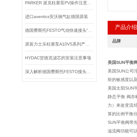
PARKER 派克柱塞泵PV操作注意事项
进口aventics安沃驰气缸德国原装
产品介绍
德国费斯托FESTO气动快速接头“预防性维护”策略
品牌
原装力士乐柱塞泵A10VS系列产品检修办法
HYDAC贺德克滤芯的安装注意事项
美国SUN平衡
美国SUN公
深入解析德国费斯托FESTO接头的技术特点
矩的敏感度以
美国太阳SUN
静态平衡 阀亦
力）来改变流
算的比例平衡
SUN平衡阀带
溢流阀功能可