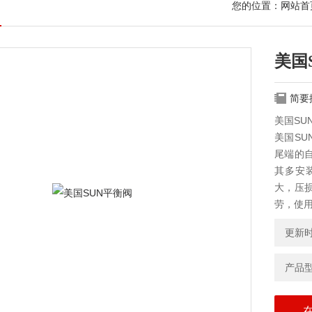
您的位置：
网站首
美国
简要
美国SU
美国S
尾端的
其多安
大，压
劳，使
更新时间
产品型