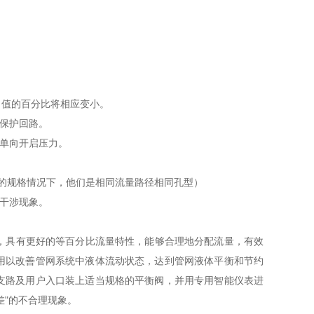
力值的百分比将相应变小。
地保护回路。
的单向开启压力。
的规格情况下，他们是相同流量路径相同孔型）
的干涉现象。
，具有更好的等百分比流量特性，能够合理地分配流量，有效
用以改善管网系统中液体流动状态，达到管网液体平衡和节约
支路及用户入口装上适当规格的平衡阀，并用专用智能仪表进
差"的不合理现象。