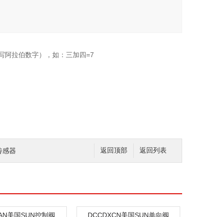
写阿拉伯数字），如：三加四=7
传感器
返回顶部
返回列表
LAN美国SUN控制阀
DCCDXCN美国SUN单向阀