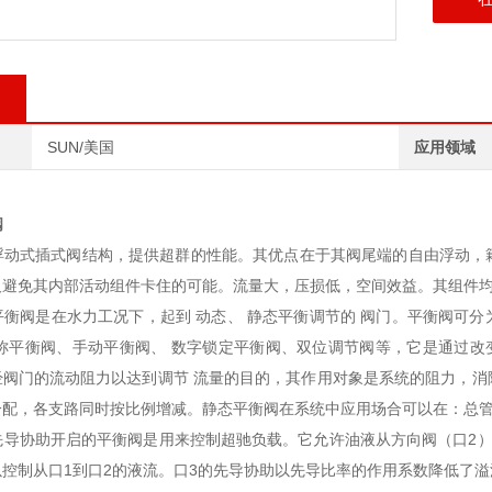
SUN/美国
应用领域
阀
司浮动式插式阀结构，提供超群的性能。其优点在于其阀尾端的自由浮动，
及避免其内部活动组件卡住的可能。流量大，压损低，空间效益。其组件
平衡阀是在水力工况下，起到 动态、 静态平衡调节的 阀门。平衡阀可
称平衡阀、手动平衡阀、 数字锁定平衡阀、双位调节阀等，它是通过改变
经阀门的流动阻力以达到调节 流量的目的，其作用对象是系统的阻力，消
分配，各支路同时按比例增减。静态平衡阀在系统中应用场合可以在：总
先导协助开启的平衡阀是用来控制超驰负载。它允许油液从方向阀（口2）
以控制从口1到口2的液流。口3的先导协助以先导比率的作用系数降低了