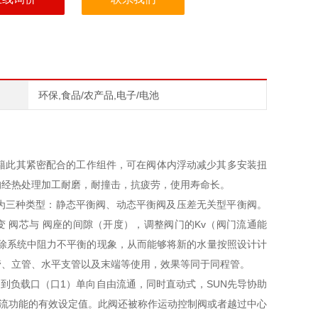
环保,食品/农产品,电子/电池
籍此其紧密配合的工作组件，可在阀体内浮动减少其多安装扭
均经热处理加工耐磨，耐撞击，抗疲劳，使用寿命长。
分为三种类型：静态平衡阀、动态平衡阀及压差无关型平衡阀。
 阀芯与 阀座的间隙（开度），调整阀门的Kv（阀门流通能
除系统中阻力不平衡的现象，从而能够将新的水量按照设计计
管、立管、水平支管以及末端等使用，效果等同于同程管。
到负载口（口1）单向自由流通，同时直动式，SUN先导协助
溢流功能的有效设定值。此阀还被称作运动控制阀或者越过中心