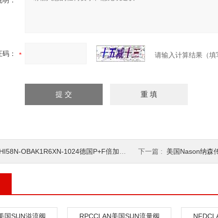
说明：
证码：
请输入计算结果（填
HI58N-OBAK1R6XN-1024德国P+F倍加福编码器
下一篇 :
美国Nason纳森
N美国SUN溢流阀
RPCCLAN美国SUN流量阀
NFDC