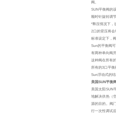
阀。
SUN平衡阀的
顺时针旋转调
*释压情况下，设定
2口的背压将会
标准设定下，
Sun的平衡阀
有两种单向阀开
这种阀在所有的
所有的3口平
Sun浮动式的
美国SUN平衡
美国太阳SU
地解决供热（
源的目的。阀
行一次性调试后