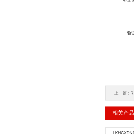
补充
验
上一篇 :
R
相关产品
LKHCXD