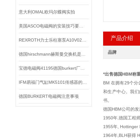
意大利OMAL欧玛尔蝶阀实拍
美国ASCO电磁阀的安装技巧要怎样操作
产品介绍
REXROTH力士乐柱塞泵A10V028DR系列现货供应
品牌
德国hirschmann赫斯曼交换机是网络连接领域的技术*
宝德电磁阀41195德国burkert厂家正品
*出售德国HBM称
IFM易福门气缸MK5101传感器的技术参数
BM 在拥有29
和生产中心。我们的高
德国BURKERT电磁阀注意事项
书。
德国HBM公司的发
1950年,德国工程师 K
1955年, Hotting
1964年,BLH获得 H