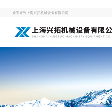
欢迎来到
上海兴拓机械设备有限公司