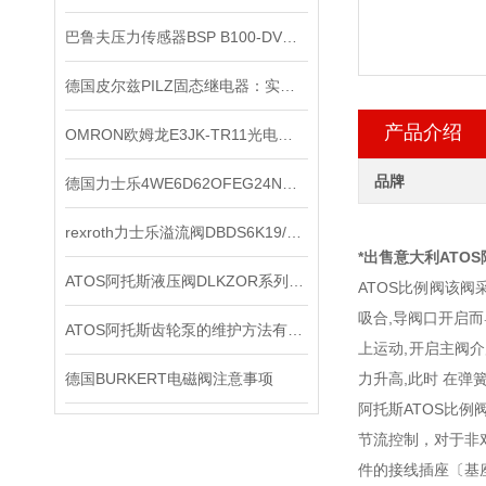
巴鲁夫压力传感器BSP B100-DV004-A04A1A-S4现货
德国皮尔兹PILZ固态继电器：实现安全与可靠的电气控制
产品介绍
OMRON欧姆龙E3JK-TR11光电传感器*
品牌
德国力士乐4WE6D62OFEG24N9K4电磁阀的工作原理
rexroth力士乐溢流阀DBDS6K19/140E上海现货
*出售意大利ATO
ATOS阿托斯液压阀DLKZOR系列工作原理和型号
ATOS比例阀该阀
吸合,导阀口开启
ATOS阿托斯齿轮泵的维护方法有哪些
上运动,开启主阀
德国BURKERT电磁阀注意事项
力升高,此时 在弹
阿托斯ATOS比
节流控制，对于非
件的接线插座〔基