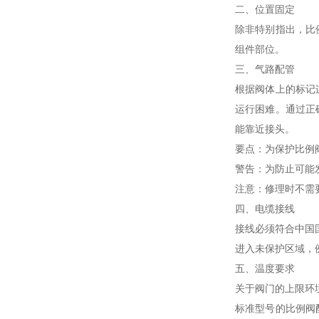
二、位置固定
除非特别指出，比
组件部位。
三、气路配管
根据阀体上的标记
运行困难。通过正
能靠近接头。
要点：为保护比例
警告：为防止可能
注意：修理时不需
四、电缆接线
接线必须符合中国
进入未保护区域，
五、温度要求
关于阀门的上限环
标准型号的比例阀