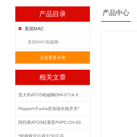
产品中心
产品目录
美国MAC
美国MAC电磁阀
点击更多分类
相关文章
意大利ATOS电磁阀DHI-0714-X 24DC上海*
Pepperl+Fuchs倍加福光电开关*
阿托斯ATOS柱塞泵PVPC-CH-5073正品上海现货
*萨姆森定位器3730正品