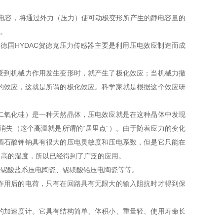
成电容，将通过外力（压力）使可动极变形所产生的静电容量的
）。
德国HYDAC贺德克压力传感器主要是利用压电效应制造而成
受到机械力作用发生变形时，就产生了极化效应；当机械力撤
的效应，这就是所谓的极化效应。科学家就是根据这个效应研
二氧化硅）是一种天然晶体，压电效应就是在这种晶体中发现
消失（这个高温就是所谓的“居里点”）。由于随着应力的变化
酒石酸钾钠具有很大的压电灵敏度和压电系数，但是它只能在
当高的湿度，所以已经得到了广泛的应用。
、铌酸盐系压电陶瓷、铌镁酸铅压电陶瓷等等。
作用后的电荷，只有在回路具有无限大的输入阻抗时才得到保
的加速度计。它具有结构简单、体积小、重量轻、使用寿命长