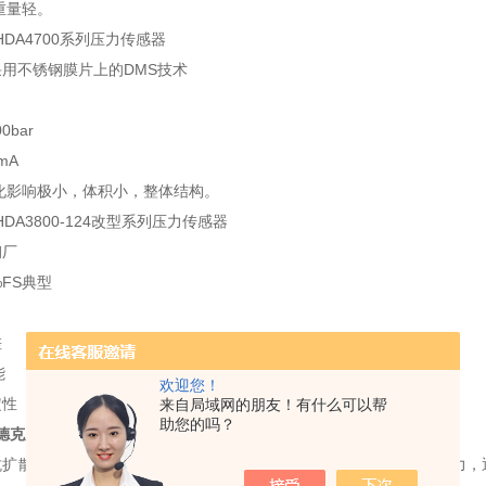
重量轻。
HDA4700系列压力传感器
用不锈钢膜片上的DMS技术
0bar
mA
化影响极小，体积小，整体结构。
HDA3800-124改型系列压力传感器
钢厂
%FS典型
差
能
欢迎您！
定性
来自局域网的朋友！有什么可以帮
助您的吗？
贺德克压力传感器*
抗扩散德国HYDAC贺德克压力传感器是在薄片表面形成半导体变形压力