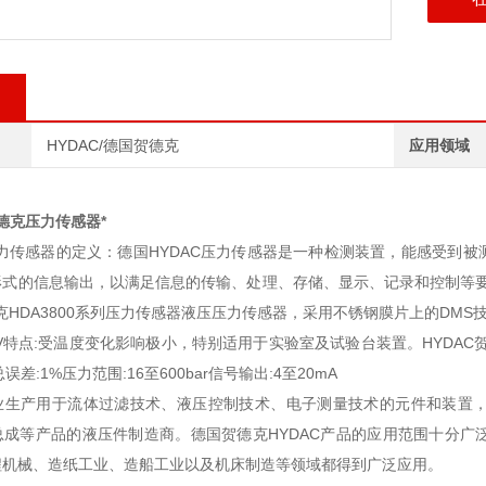
HYDAC/德国贺德克
应用领域
贺德克压力传感器*
压力传感器的定义：德国HYDAC压力传感器是一种检测装置，能感受到
形式的信息输出，以满足信息的传输、处理、存储、显示、记录和控制等要
克HDA3800系列压力传感器液压压力传感器，采用不锈钢膜片上的DMS技术总误
10V特点:受温度变化影响极小，特别适用于实验室及试验台装置。HYDAC
误差:1%压力范围:16至600bar信号输出:4至20mA
业生产用于流体过滤技术、液压控制技术、电子测量技术的元件和装置
总成等产品的液压件制造商。德国贺德克HYDAC产品的应用范围十分广
程机械、造纸工业、造船工业以及机床制造等领域都得到广泛应用。