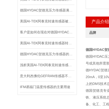
德国HYDAC贺德克压力传感器满足各种复杂的应用需求
美国AI-TEK阿泰克转速传感器被广泛应用于各个领域的原因
产品介绍
客户是如何在现在对德国HYDAC贺德克压力传感器进行检测的？
品牌
美国AI-TEK阿泰克转速传感器转速信号的处理，你了解多少？
德国HYDAC
德国HYDAC贺德克压力传感器的分辨率与准确度如何区别
德国HYDAC
号或其他所需
浅析美国AI-TEK阿泰克转速传感器的测量方法
德HYDAC贺德
意大利杰佛伦GEFRAN传感器不同的电路结构拥有不同的输出阻抗大小
20mA，0至
上的DMS技术总
IFM易福门温度传感器的主要用途
德国贺德克专
铁、液压系统
备、化工、工