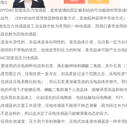
成电信号。
国HYDAC贺德克压力传感器，是将玻璃的固定极和硅的可动极相对而形
信号。（E8Y的动作原理便是静电容量方式，其他机种采用半导体方式
贺德克压力传感器是工业实践中较为常用的一种传感器，而我们通常使用的
感器也称为压电传感器。
体是各向异性的，非晶体是各向同性的。某些晶体介质，当沿着一定方向
重新回到不带电的状态，也就是受到压力的时候，某些晶体可能产生出电
DAC贺德克压力传感器。
主要使用的压电材料包括有石英、酒石酸钾钠和磷酸二氢胺。其中石英（
温度范围之内，压电性质一直存在，但温度超过这个范围之后，压电性质*
（也就说压电系数比较低），所以石英逐渐被其他的压电晶体所替代。而
较低的环境下才能够应用。磷酸二氢胺属于人造晶体，能够承受高温和相
应也应用在多晶体上，比如现在的压电陶瓷，包括钛酸钡压电陶瓷、PZT
电传感器的主要工作原理，压电传感器不能用于静态测量，因为经过外力
况不是这样的，所以这决定了压电传感器只能够测量动态的应力。
要应用在加速度、压力和力等的测量中。压电式加速度传感器是一种常用