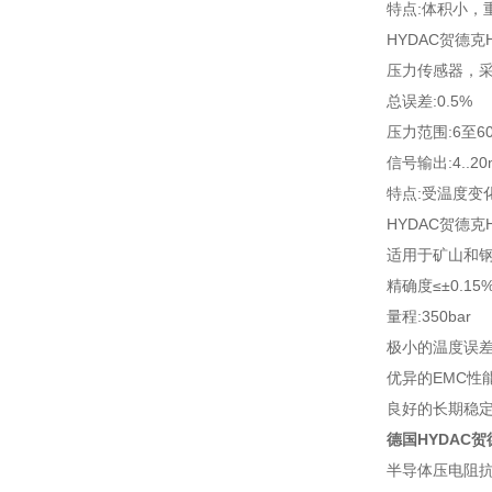
特点:体积小，
HYDAC贺德克
压力传感器，采
总误差:0.5%
压力范围:6至60
信号输出:4..20
特点:受温度变
HYDAC贺德克
适用于矿山和
精确度≤±0.15
量程:350bar
极小的温度误
优异的EMC性
良好的长期稳
德国HYDAC
半导体压电阻