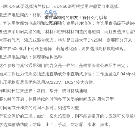
一般>DN50要选择法兰接口，≤DN50则可根据用户需要自由选择。
欢迎您！
数选择电磁阀的：材质、温度组
来自局域网的朋友！有什么可以帮
助您的吗？
体：宜选用耐腐蚀电磁阀和全不锈钢；食用超净流体：宜选用食品级不锈钢
：要选择采用耐高温的电工材料和密封材料制造的电磁阀，而且要选择活塞
大至有气态，液态或混合状态，特别是口径大于DN25时一定要区分开来
通常在50cSt以下可任意选择，若超过此值，则要选用高粘度电磁阀。
参数选择电磁阀的：原理和结构品种
：这个参数与其它通用阀门的含义是一样的，是根据管道公称压力来定；
如果工作压力低则必须选用直动或分步直动式原理；工作压差在0.04Mp
电压规格应尽量优先选用AC220V、DC24较为方便。
工作时间长短来选择：常闭、常开、或可持续通电
要长时间开启，并且持续的时间多于关闭的时间应选 用常开型；
的时间短或开和关的时间不多时，则选常闭型；
用于安全保护的工况，如炉、窑火焰监测，则不能选常开的，应选可长期通
要求选择辅助功能：防爆、止回、手动、防水雾、水淋、潜水。