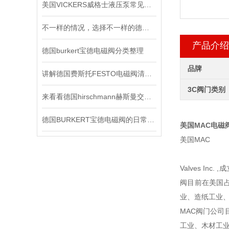
美国VICKERS威格士液压泵常见的故障
不一样的情况，选择不一样的德国皮尔兹PILZ固态继电器
产品介绍
德国burkert宝德电磁阀分类整理
品牌
讲解德国费斯托FESTO电磁阀清洁及保养知识
3C阀门类别
来看看德国hirschmann赫斯曼交换机主要有哪几个功能
德国BURKERT宝德电磁阀的日常保养
美国MAC电磁
美国MAC
Valves I
阀目前在美国占
业、造纸工业
MAC阀门公司
工业、木材工