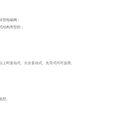
材质电磁阀；
式结构类型的；
；
a以上时直动式、分步直动式、先导式均可选用。
电型。