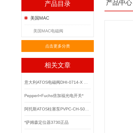
产品中心
产品目录
美国MAC
美国MAC电磁阀
点击更多分类
相关文章
意大利ATOS电磁阀DHI-0714-X 24DC上海*
Pepperl+Fuchs倍加福光电开关*
阿托斯ATOS柱塞泵PVPC-CH-5073正品上海现货
*萨姆森定位器3730正品