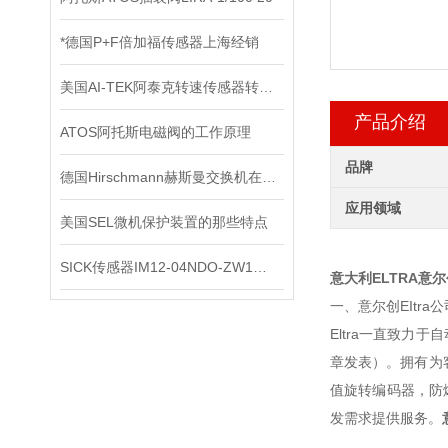
*德国P+F倍加福传感器上海经销
美国AI-TEK阿泰克转速传感器转速信号的处理，你了解多少？
产品介绍
ATOS阿托斯电磁阀的工作原理
品牌
德国Hirschmann赫斯曼交换机在信号系统中的抗干扰实践
应用领域
美国SEL微机保护装置的那些特点
SICK传感器IM12-04NDO-ZW1原装正品
意大利ELTRA意
一、意尔创EItra
Eltra一直致力
章发表）。拥有为
值旋转编码器，防
发需求提供服务。