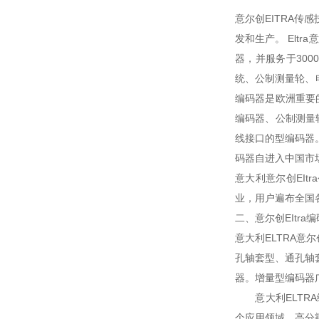
意尔创EITRA传感
发和生产。 Elt
器，并服务于30
统、公制测量轮、
编码器是欧洲重要
编码器、公制测量
线接口的型编码器。
码器自进入中国市
意大利意尔创EI
业，用户遍布全国各
二、意尔创EItra
意大利ELTRA意
孔轴套型、通孔轴套
器。增量型编码器
意大利ELTRA
个应用领域。高分辩率