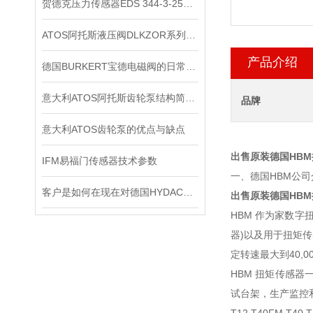
贺德克压力传感器EDS 344-3-250​原装正品
ATOS阿托斯液压阀DLKZOR系列工作原理和型号
产品介绍
德国BURKERT宝德电磁阀的日常保养
意大利ATOS阿托斯齿轮泵结构简单紧凑，制造容易
品牌
意大利ATOS齿轮泵的优点与缺点
出售原装德国HB
IFM易福门传感器技术参数
一、德国HBM公司
客户是如何在现在对德国HYDAC贺德克压力传感器进行检测的？
出售原装德国HB
HBM 作为家数字
器)以及用于扭矩传感
定转速最大到40,00
HBM 扭矩传感器
试台架，生产监控