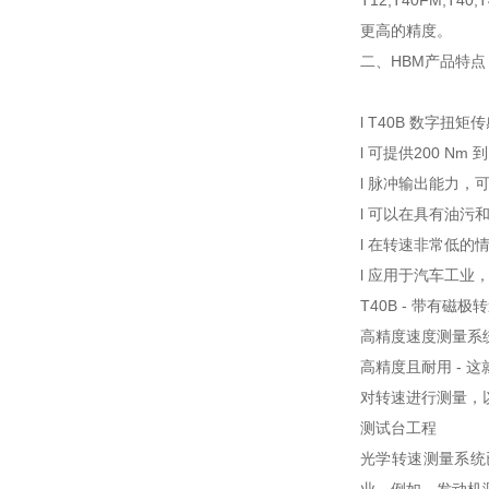
T12,T40FM
更高的精度。
二、HBM产品特点
l T40B 数字扭
l 可提供200 Nm 到
l 脉冲输出能力，可达
l 可以在具有油污
l 在转速非常低的
l 应用于汽车工业
T40B - 带有
高精度速度测量系
高精度且耐用 - 
对转速进行测量，
测试台工程
光学转速测量系统