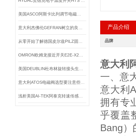
HYDAC贺德克电子温度开关HTS 8000原装正品
美国ASCO阿斯卡比列调节电磁阀的制作方法
产品介绍
意大利杰佛伦GEFRAN树立的良好口碑
品牌
从零开始了解德国皮尔兹PILZ固态继电器
OMRON欧姆龙接近开关E2E-X2ME1*出售
意大利阿
美国DEUBLIN杜布林旋转接头生命周期管理
一、意大
意大利ATOS电磁阀选型要注意些什么
意大利A
浅析美国AI-TEK阿泰克转速传感器的测量方法
拥有专
乎覆盖
Ban