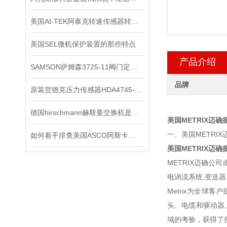
美国AI-TEK阿泰克转速传感器转速信号的处理，你了解多少？
美国SEL微机保护装置的那些特点
产品介绍
SAMSON萨姆森3725-11阀门定位器
品牌
原装贺德克压力传感器HDA4745-A-250-000
德国hirschmann赫斯曼交换机是网络连接领域的技术*
美国METRIX迈
一、美国METRI
如何着手排查美国ASCO阿斯卡电磁阀的故障所在？
美国METRIX迈
METRIX迈确公
电涡流系统.变送器
Metrix为全
头、电缆和驱动器
域的考验，获得了批准