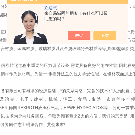
分辨率时，可利用 90 度相位差的 A、B两路信号对原脉冲数进行倍频
欢迎您！
来自局域网的朋友！有什么可以帮
编码器材质选用标准:
助您的吗？
使用过程中被腐蚀的可能,采用了高级复合金属材质不锈钢,不锈钢属于复
增量型编码器的使用寿命时间;码盘材质因为不同型号的eltra增量型编
合材质、金属材质、玻璃材质以及金属玻璃符合材质等等,具体选择哪-类,
信号转化过程中重要的压力调节设备,需要具备良好的附在性能,因此在材质
级钢材作为原材料。为进一 步提升法兰的压力承受性能。在钢材表面加上
：
设备有限公司有雄厚的经济基础，*的关系网络，完备的技术和人员配置，
及冶金，电子，建材，机械，轻工，食品，制造，市政等多个领
ARKER,德国REXROTH液压和气动，HAWE,HYDAC,ATOS等。
以技术为导向服务顾客，争取为顾客带来Z大的方便，我们的宗旨是:"用
各界同仁志士竭诚合作，共创未末!