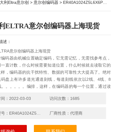
大利Eltra意尔创
>
意尔创编码器
> ER40A1024Z5L6X6PR意大利ELTRA意尔创编码器上海现货
利ELTRA意尔创编码器上海现货
描述：
LTRA意尔创编码器上海现货
a绝对编码器由机械位置确定编码，它无需记忆，无需找参考点，
用一直计数，什么时候需要知道位置，什么时候就去读取它的
这样，编码器的抗干扰特性、数据的可靠性大大提高了。绝对
光码盘上有许多道光通道刻线，每道刻线依次以2线、4线、8
6线。。。。。。编排，这样，在编码器的每一个位置，通过读
线的通、暗，获得一组从2的零次方到2的n-
：2022-03-03
访问次数：1685
产品型号：ER40A1024Z5L6X6PR
厂商性质：代理商
在线询价
联系我们