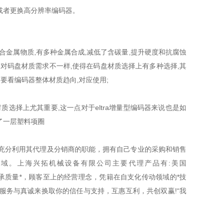
，或者更换高分辨率编码器。
合金属物质,有多种金属合成,减低了含碳量,提升硬度和抗腐蚀
码器对码盘材质需求不一样,使得在码盘材质选择上有多种选择,其
要看编码器整体材质趋向,对应使用;
选择上尤其重要,这一点对于eltra增量型编码器来说也是如
了一层塑料项圈
充分利用其代理及分销商的职能，拥有自己专业的采购和销售
域。上海兴拓机械设备有限公司主要代理产品有:美国
公司一贯秉承质量*，顾客至上的经营理念，凭籍在自支化传动领域的*技
服务与真诚来换取你的信任与支持，互惠互利，共创双赢!“我