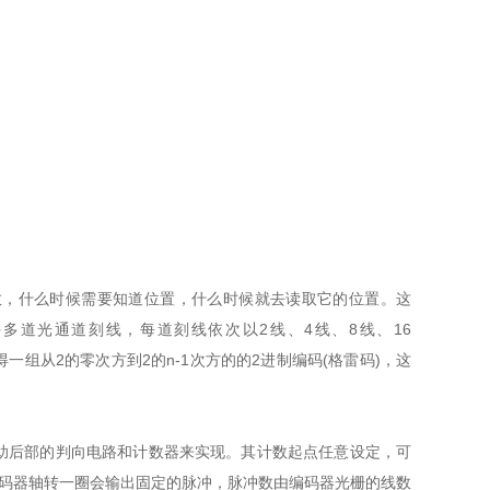
计数，什么时候需要知道位置，什么时候就去读取它的位置。这
道光通道刻线，每道刻线依次以2线、4线、8线、16
组从2的零次方到2的n-1次方的的2进制编码(格雷码)，这
助后部的判向电路和计数器来实现。其计数起点任意设定，可
码器轴转一圈会输出固定的脉冲，脉冲数由编码器光栅的线数