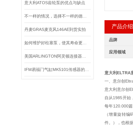
意大利ATOS齿轮泵的优点与缺点
不一样的情况，选择不一样的德国皮尔兹PILZ固态继电器
产品介绍
丹麦GRAS麦克风146AE到货实拍
品牌
如何维护好柱塞泵，使其寿命更长？
应用领域
美国ARLINGTON阿灵顿连接器：优秀配件的象征
IFM易福门气缸MK5101传感器的技术参数
意大利ELTR
一、意尔创Elt
意大利意尔创E
自从1985开
每年120.0
（增量旋转编
件。），也根