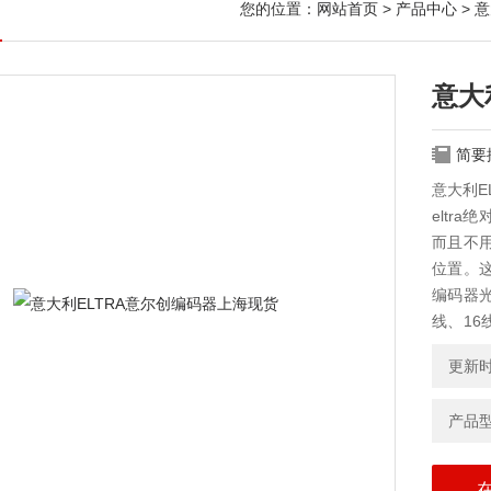
您的位置：
网站首页
>
产品中心
>
意
意大
简要
意大利E
eltr
而且不
位置。
编码器
线、1
取每道刻
更新时间