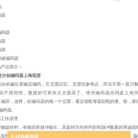
:
码器
编码器
码器
码器
和磁编码器
ra产品简介：
A意尔创编码器上海现货
对编码器由机械位置确定编码，它无需记忆，无需找参考点，而且不用一直
抗干扰特性、数据的可靠性大大提高了。绝对编码器光码盘上有许多
编排，这样，在编码器的每一个位置，通过读取每道刻线的通、暗，获得一
编码器。
的工作原理
转轴旋转时，有相应的脉冲输出，其旋转方向的判别和脉冲数量的增减借
累加和测量。还可以把每转发出一个脉冲的Z信号，作为参考机械零位。编