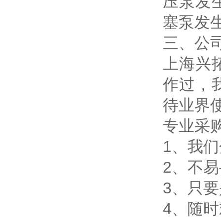
压泵发
塞泵发生
三、公
上海兴
作过，
待业界
专业采
1、我
2、不
3、只
4、随