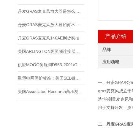
丹麦GRAS麦克风放大器是怎么用的？
丹麦GRAS麦克风放大器如何不被听众听出压缩的痕迹？
产品介绍
丹麦GRAS麦克风146AE到货实拍
品牌
美国ARLINGTON阿灵顿连接器：优秀配件的象征
应用领域
供应MOOG伺服阀D953-2001/C现货
重塑电网保护标准：美国SEL微机保护装置的技术革新与实践价值
一、丹麦GRAS公
gras麦克风成立
美国Associated Research高压测试仪在使用时要注意些什么？
造*的测量麦克风
用于支持研发，质
二、
丹麦GRAS麦