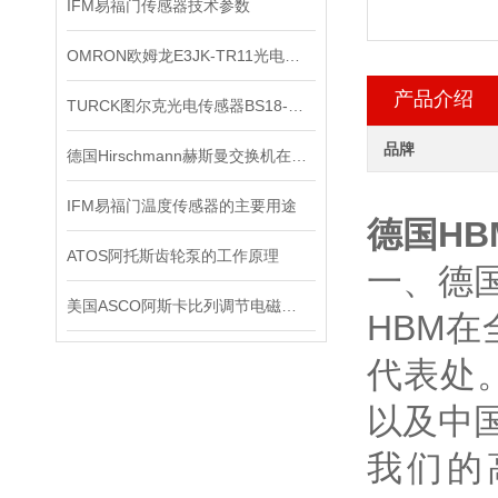
IFM易福门传感器技术参数
OMRON欧姆龙E3JK-TR11光电传感器*
产品介绍
TURCK图尔克光电传感器BS18-B-CP6X有现货啦
品牌
德国Hirschmann赫斯曼交换机在信号系统中的抗干扰实践
IFM易福门温度传感器的主要用途
德国HB
ATOS阿托斯齿轮泵的工作原理
一、德
美国ASCO阿斯卡比列调节电磁阀的制作方法
HBM
代表处
以及中
我们的高