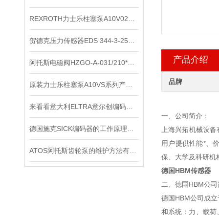
REXROTH力士乐柱塞泵A10V028DR系列现货供应
贺德克压力传感器EDS 344-3-250​原装正品
产品介绍
阿托斯电磁阀HZGO-A-031/210*上海办
品牌
原装力士乐柱塞泵A10VS系列产品检修办法
来看看意大利ELTRA意尔创编码器是如何进行调零的？
一、公司简介：
德国施克SICK编码器的工作原理，你记住了吗？
上海兴拓机械设备
用户提供性能*、
ATOS阿托斯齿轮泵的维护方法有哪些
保、大学及科研机
德国HBM传感器
二、德国HBM公司
德国HBM公司成
和系统：力、载荷