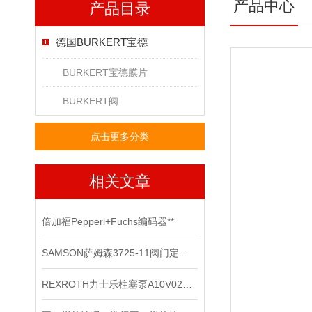
产品中心
产品目录
德国BURKERT宝德
BURKERT宝德膜片
BURKERT阀
点击更多分类
相关文章
倍加福Pepperl+Fuchs编码器**
SAMSON萨姆森3725-11阀门定位器
REXROTH力士乐柱塞泵A10V028DR系列现货供应