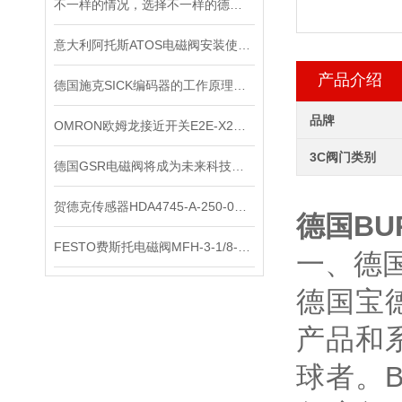
不一样的情况，选择不一样的德国皮尔兹PILZ固态继电器
意大利阿托斯ATOS电磁阀安装使用注意事项
产品介绍
德国施克SICK编码器的工作原理，你记住了吗？
品牌
OMRON欧姆龙接近开关E2E-X2ME1*出售
3C阀门类别
德国GSR电磁阀将成为未来科技竞争的重要力量
贺德克传感器HDA4745-A-250-000正品
德国BU
FESTO费斯托电磁阀MFH-3-1/8-S*出售
一、德国
德国宝德
产品和
球者。