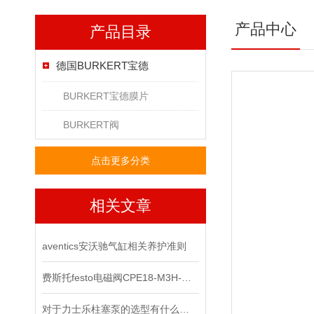
产品中心
产品目录
德国BURKERT宝德
BURKERT宝德膜片
BURKERT阀
点击更多分类
相关文章
aventics安沃驰气缸相关养护准则
费斯托festo电磁阀CPE18-M3H-5L-QS-10
对于力士乐柱塞泵的选型有什么要求？