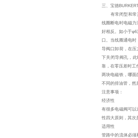
三、宝德BURKE
有常闭型和常开型
线圈断电时电磁力
好相反。如小于φ6
口。当线圈通电时
导阀口卸荷，在压
下关闭导阀孔，此
靠，在零压差时工
两块电磁铁，哪面
不同的排油管，然
注意事项：
经济性
有很多电磁阀可以
性四大原则，其次
适用性
管路中的流体必须