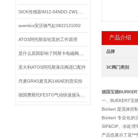
SICK传感器IM12-04NDO-ZW1原装正品
aventics安沃驰气缸0822121002
产品介绍
ATOS阿托斯齿轮泵的工作原理
品牌
是什么原因影响了阿斯卡电磁阀的开关速度时间？
意大利ATOS阿托斯液压阀进口配件
3C阀门类别
丹麦GRAS麦克风146AE到货实拍
德国宝德BURKE
德国费斯托FESTO气动快速接头为不同行业的发展提供了有力支持
一、BUEKERT
Bürkert 是
Bürkert 
SIP&CIP、水
产品也展示了其**