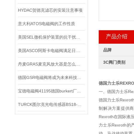
HYDAC贺德克滤芯的安装注意事项
意大利ATOS电磁阀的工作性质
产品介绍
美国SEL微机保护装置的抗干扰能力
品牌
美国ASCO阿斯卡电磁阀满足日益复杂的工业需求
3C阀门类别
丹麦GRAS麦克风放大器是怎么用的？
德国GSR电磁阀将成为未来科技竞争的重要力量
德国力士乐REXR
宝德电磁阀41195德国burkert厂家正品
一、德国力士乐Rex
德国力士乐Rex
TURCK图尔克光电传感器BS18-B-CP6X有现货啦
制解决方案提供商
Rexroth在国
力士乐Rexro
动、马达传动装置