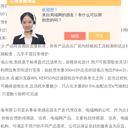
作用在膜片顶部和底部的力部件。
欢迎您！
50“(.63厘米)水柱变化允许在精度上使用应用。
来自局域网的朋友！有什么可以帮
助您的吗？
监管机构不受影响通过供应压力的变化。
料过滤元件坚固、无磨损、无腐蚀、极少结垢，经多年I业实用验证，使用6
效果不会因使用时间而变差。
少:产品符合相应质量标准，所有产品在出厂前均经模拟工况检测和试运转
定期检查，几乎不需日常维护
省占地:系统基于标准盘式过滤单元，按模块化设计,用户可按需取舍灵活
利用边角空间进行安装，如处理水量300m3/h左右的设备占地仅约6m2(-
续出水:在威尔克森WIL KERSON过滤器组合中的各单元之间，反洗过
可确保连续出水;反洗耗水量极少，只占出水量的0.5%;如配合空e气辅助
，只需数十秒即可完成
：
设备有限公司是从事各类感应器生产及代理仪表、电磁阀的公司。作为众
、价格合理的传感器、仪表、电磁阀产品。主要包括传感器、仪表、电
研机构。可满足不用户的不同产品需求。公司以保证良好的服务这为宗旨