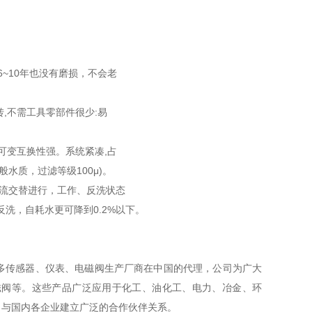
~10年也没有磨损，不会老
,不需工具零部件很少:易
可变互换性强。系统紧凑,占
般水质，过滤等级100μ)。
程轮流交替进行，工作、反洗状态
反洗，自耗水更可降到0.2%以下。
多传感器、仪表、电磁阀生产厂商在中国的代理，公司为广大
磁阀等。这些产品广泛应用于化工、油化工、电力、冶金、环
。与国内各企业建立广泛的合作伙伴关系。