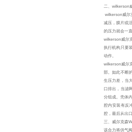
二、wilker
wilkers
减压，膜片或
的压力就会一
wilkers
执行机构只要
动作。
wilkers
部。如此不断
生压力差，当
口排出，当滤
分组成。壳体内
腔内安装有反
腔，最后从出
三、威尔克森Wi
该合力将供气