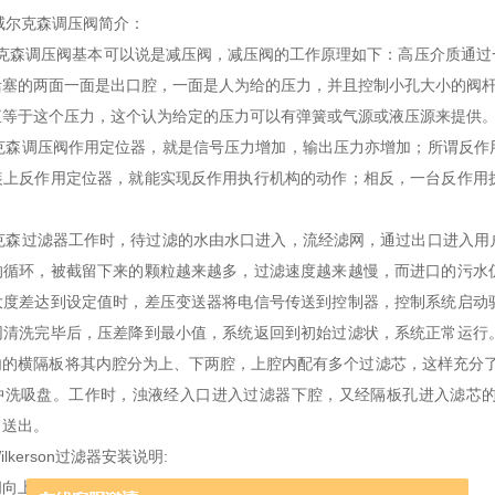
son威尔克森调压阀简介：
on威尔克森调压阀基本可以说是减压阀，减压阀的工作原理如下：高压介质
活塞的两面一面是出口腔，一面是人为给的压力，并且控制小孔大小的阀杆
直等于这个压力，这个认为给定的压力可以有弹簧或气源或液压源来提供
on威尔克森调压阀作用定位器，就是信号压力增加，输出压力亦增加；所谓
装上反作用定位器，就能实现反作用执行机构的动作；相反，一台反作用
on威尔克森过滤器工作时，待过滤的水由水口进入，流经滤网，通过出口进
的循环，被截留下来的颗粒越来越多，过滤速度越来越慢，而进口的污水
大度差达到设定值时，差压变送器将电信号传送到控制器，控制系统启动
网清洗完毕后，压差降到最小值，系统返回到初始过滤状，系统正常运行
的横隔板将其内腔分为上、下两腔，上腔内配有多个过滤芯，这样充分了过滤
冲洗吸盘。工作时，浊液经入口进入过滤器下腔，又经隔板孔进入滤芯
口送出。
lkerson过滤器安装说明:
阀向上移动以减小空气流向出口端口。