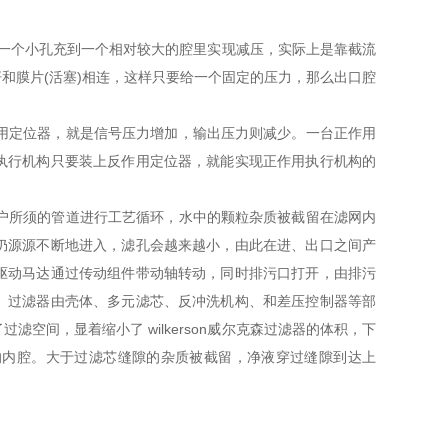
通过一个小孔充到一个相对较大的腔里实现减压，实际上是靠截流
和膜片(活塞)相连，这样只要给一个固定的压力，那么出口腔
。
反作用定位器，就是信号压力增加，输出压力则减少。一台正作用
执行机构只要装上反作用定位器，就能实现正作用执行机构的
入用户所须的管道进行工艺循环，水中的颗粒杂质被截留在滤网内
仍源源不断地进入，滤孔会越来越小，由此在进、出口之间产
驱动马达通过传动组件带动轴转动，同时排污口打开，由排污
。过滤器由壳体、多元滤芯、反冲洗机构、和差压控制器等部
空间，显着缩小了 wilkerson威尔克森过滤器的体积，下
的内腔。大于过滤芯缝隙的杂质被截留，净液穿过缝隙到达上