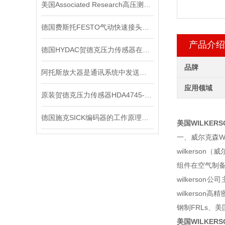
美国Associated Research高压测试仪在电气安全测试中的应用
德国费斯托FESTO气动快速接头为不同行业的发展提供了有力支持
产品介绍
德国HYDAC贺德克压力传感器在液压系统中的关键作用
品牌
阿托斯放大器是通讯系统中发送装置的重要组件
应用领域
原装贺德克压力传感器HDA4745-A-250-000
德国施克SICK编码器的工作原理，你记住了吗？
美国WILKER
一、威尔克森Wi
wilkers
组件在空气制备
wilkerson
wilkerson
钢制FRLs、美
美国WILKER