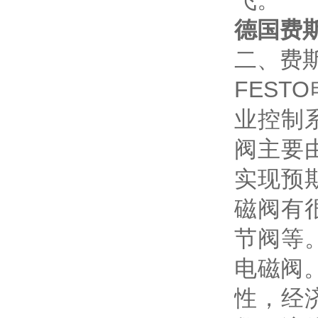
飞。
德国费斯
二、费斯
FES
业控制
阀主要
实现预
磁阀有
节阀等
电磁阀
性，经