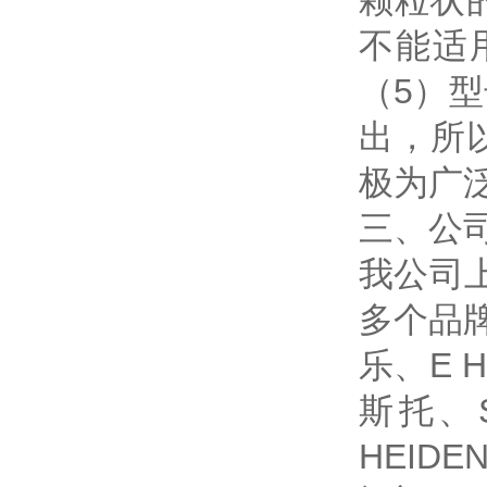
颗粒状
不能适
（5）
出，所
极为广
三、公
我公司
多个品牌
乐、E 
斯托、S
HEIDE