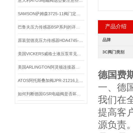
意大利ATOS电磁阀选型要注意些什么
SAMSON萨姆森3725-11阀门定位器
产品介绍
巴鲁夫压力传感器BSP系列的详细资料
品牌
原装贺德克压力传感器HDA4745-A-250-000
3C阀门类别
美国VICKERS威格士液压泵常见的故障
美国ARLINGTON阿灵顿连接器应用会越来越广泛
德国费斯
ATOS阿托斯叠加阀JPR-21216上海现*
一、德国
如何判断德国GSR电磁阀是否坏了？
我们在全
提高客
源负责