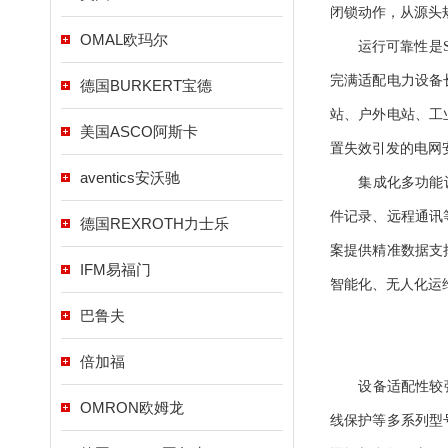
闭锁动作，从源头
OMAL欧玛尔
运行可靠性是SE
完满适配电力设备
德国BURKERT宝德
站、户外电站、工
美国ASCO阿斯卡
置失效引发的电网
aventics安沃驰
集成化多功能设计
件记录、远程通讯
德国REXROTH力士乐
案提供精准数据支
IFM易福门
智能化、无人化运
巴鲁夫
倍加福
设备适配性较强，
OMRON欧姆龙
线保护等多系列型