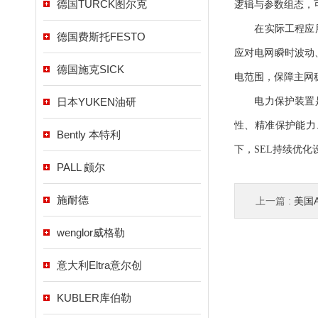
德国TURCK图尔克
逻辑与参数组态，
在实际工程应用中
德国费斯托FESTO
应对电网瞬时波动
德国施克SICK
电范围，保障主网
日本YUKEN油研
电力保护装置是
性、精准保护能力
Bently 本特利
下，SEL持续优
PALL 颇尔
施耐德
上一篇 :
美国A
wenglor威格勒
意大利Eltra意尔创
KUBLER库伯勒