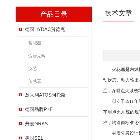
技术文章
产品目录
德国HYDAC贺德克
蓄能器
贺德克阀
滤芯
火花塞是内燃机动
动状态、动力输出
传感器
淀，深耕点火系统
意大利ATOS阿托斯
创立于1911年
德国品牌P+F
车用点火系统的规
准，均遵循标准化
丹麦GRAS
材质分层设计是美
美国SEL