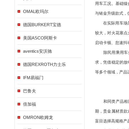
用车工况。基础镍
OMAL欧玛尔
与铱金升级款式，
在实际用车场景中
德国BURKERT宝德
较大，对火花塞点
美国ASCO阿斯卡
启动卡顿、怠速抖
aventics安沃驰
除民用乘用车外，
求，凭借稳定的放
德国REXROTH力士乐
等多个领域，产品
IFM易福门
巴鲁夫
和同类产品相比，
倍加福
期，贵金属材质款
OMRON欧姆龙
盲目选择高规格产