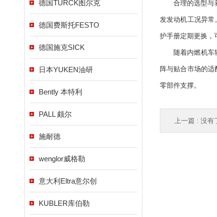
德国TURCK图尔克
合理的选型与养
发发动机工况异常
德国费斯托FESTO
护手册定期更换，
德国施克SICK
随着内燃机车辆养
日本YUKEN油研
阵与贴合市场的适
零部件支撑。
Bently 本特利
PALL 颇尔
上一篇 : 没有
施耐德
wenglor威格勒
意大利Eltra意尔创
KUBLER库伯勒