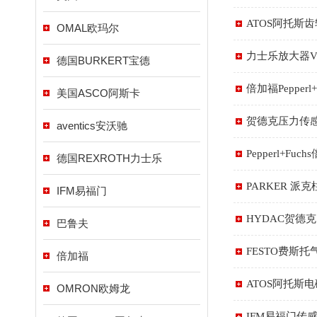
ATOS阿托斯
OMAL欧玛尔
力士乐放大器VT-
德国BURKERT宝德
倍加福Pepperl
美国ASCO阿斯卡
贺德克压力传感器E
aventics安沃驰
Pepperl+Fu
德国REXROTH力士乐
PARKER 派
IFM易福门
HYDAC贺德克
巴鲁夫
FESTO费斯
倍加福
ATOS阿托斯
OMRON欧姆龙
IFM易福门传