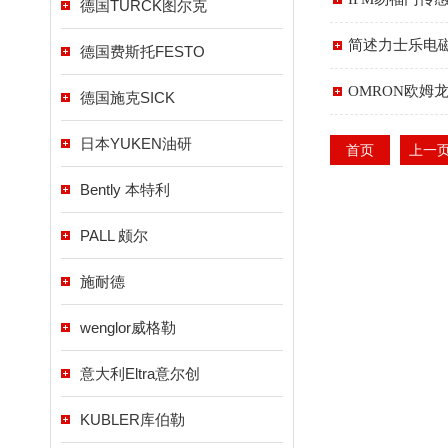
德国TURCK图尔克
简述力士乐电
德国费斯托FESTO
OMRON欧姆龙
德国施克SICK
日本YUKEN油研
首页
上一
Bently 本特利
PALL 颇尔
施耐德
wenglor威格勒
意大利Eltra意尔创
KUBLER库伯勒