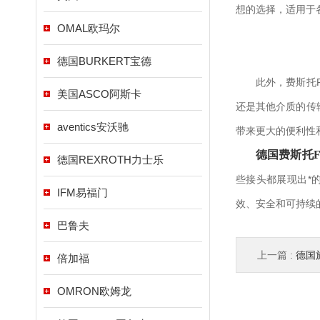
想的选择，适用于
OMAL欧玛尔
德国BURKERT宝德
此外，费斯托FE
美国ASCO阿斯卡
还是其他介质的传
aventics安沃驰
带来更大的便利性
德国费斯托F
德国REXROTH力士乐
些接头都展现出*
IFM易福门
效、安全和可持续
巴鲁夫
上一篇 :
德国施
倍加福
OMRON欧姆龙