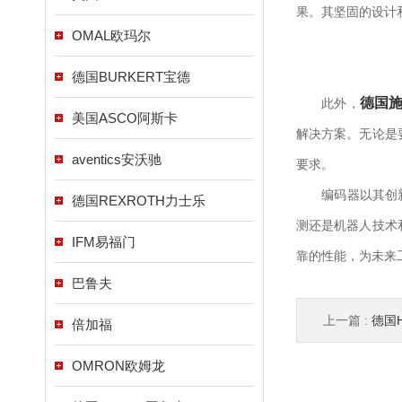
果。其坚固的设计
OMAL欧玛尔
德国BURKERT宝德
德国施
此外，
美国ASCO阿斯卡
解决方案。无论是
aventics安沃驰
要求。
编码器以其创新技
德国REXROTH力士乐
测还是机器人技术
IFM易福门
靠的性能，为未来
巴鲁夫
上一篇 :
德国H
倍加福
OMRON欧姆龙