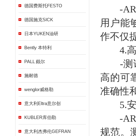
德国费斯托FESTO
-AR
德国施克SICK
用户能
日本YUKEN油研
作不仅
4.高
Bently 本特利
-测试
PALL 颇尔
高的可
施耐德
准确性
wenglor威格勒
5.安
意大利Eltra意尔创
-AR
KUBLER库伯勒
规范。
意大利杰弗伦GEFRAN