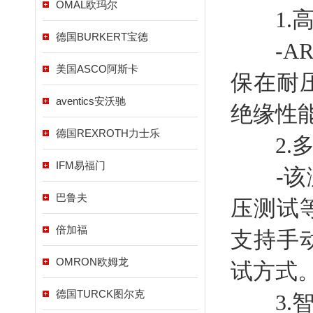
OMAL欧玛尔
1.高
德国BURKERT宝德
-AR
美国ASCO阿斯卡
保在耐
aventics安沃驰
绝缘性
德国REXROTH力士乐
2.多
IFM易福门
-该测
巴鲁夫
压测试
倍加福
支持手
OMRON欧姆龙
试方式
德国TURCK图尔克
3.智